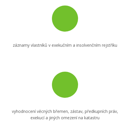
list vlastnictví a základní údaje z katastru nemovitostí
záznamy vlastníků v exekučním a insolvenčním rejstříku
vyhodnocení věcných břemen, zástav, předkupních práv,