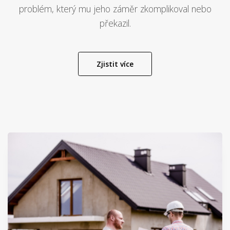
každý třetí člověk zažil situaci, kdy až po podpisu kupní
smlouvy nastal nějaký zásadní právní, technický či jiný
problém, který mu jeho záměr zkomplikoval nebo
překazil.
Zjistit více