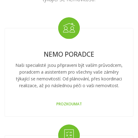
Jsme tu proto, abychom lidem pomohli realizovat plány
týkající se nemovitostí.
NEMO PORADCE
Naši specialisté jsou připraveni být vaším průvodcem,
poradcem a asistentem pro všechny vaše záměry
týkající se nemovitostí. Od plánování, přes koordinaci
realizace, až po následnou péči o vaši nemovitost.
PROZKOUMAT