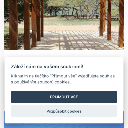
Záleží nám na vašem soukromí!
Kliknutím na tlačítko “Přijmout vše” vyjadřujete souhlas
08.12.2020
s používáním souborů cookies.
Nelegální přístavba, které si ani nemusíte
být vědomi
PŘIJMOUT VŠE
Přizpůsobit cookies