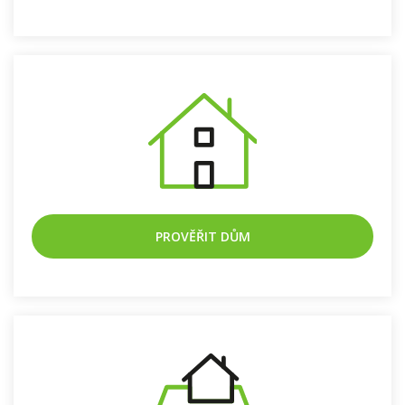
PROVĚŘIT BYT
PROVĚŘIT DŮM