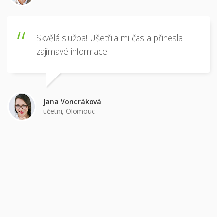
Břetislav Javorský
učitel, Brno
Skvělá služba! Ušetřila mi čas a přinesla
zajímavé informace.
Jana Vondráková
účetní, Olomouc