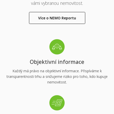
změnilo. Díky NEMO Reportu vám to zabere pouze
pár vteřin a máte v ruce srozumitelný přehled rizik pro
vámi vybranou nemovitost.
Více o NEMO Reportu
Objektivní informace
Každý má právo na objektivní informace. Přispíváme k
transparentnosti trhu a snižujeme riziko pro toho, kdo kupuje
nemovitost.