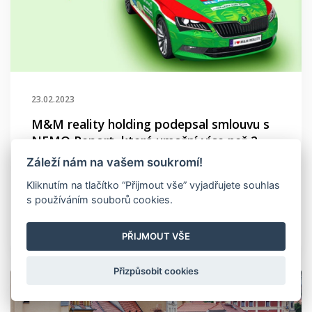
23.02.2023
M&M reality holding podepsal smlouvu s
Záleží nám na vašem soukromí!
NEMO Report, která umožní více než 2
Kliknutím na tlačítko “Přijmout vše” vyjadřujete souhlas
000 realitních makléřů přístup k
s používáním souborů cookies.
informacím o povodňovém riziku pro
české nemovitosti
PŘIJMOUT VŠE
Přizpůsobit cookies