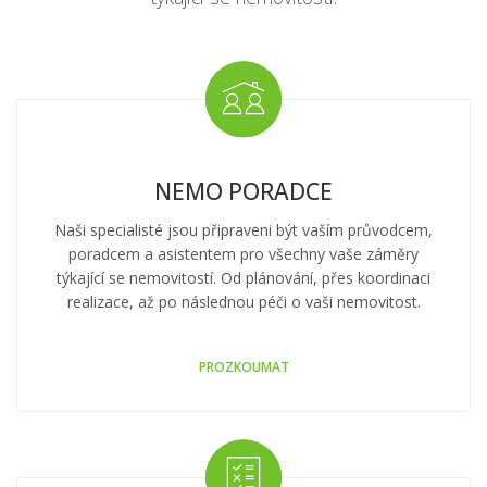
Jsme tu proto, abychom lidem pomohli realizovat plány
týkající se nemovitostí.
NEMO PORADCE
Naši specialisté jsou připraveni být vaším průvodcem,
poradcem a asistentem pro všechny vaše záměry
týkající se nemovitostí. Od plánování, přes koordinaci
realizace, až po následnou péči o vaši nemovitost.
PROZKOUMAT