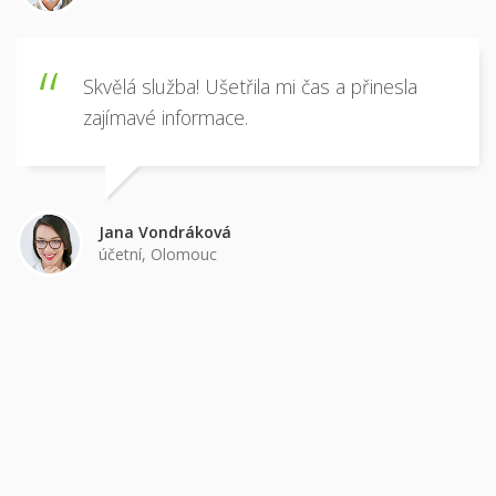
Břetislav Javorský
učitel, Brno
Skvělá služba! Ušetřila mi čas a přinesla
zajímavé informace.
Jana Vondráková
účetní, Olomouc