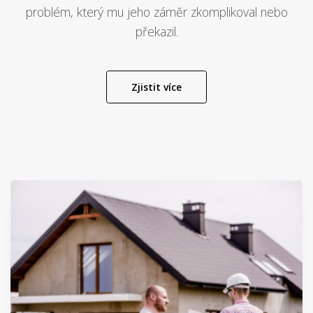
každý třetí člověk zažil situaci, kdy až po podpisu kupní
smlouvy nastal nějaký zásadní právní, technický či jiný
problém, který mu jeho záměr zkomplikoval nebo
překazil.
Zjistit více