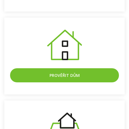
PROVĚŘIT BYT
PROVĚŘIT DŮM