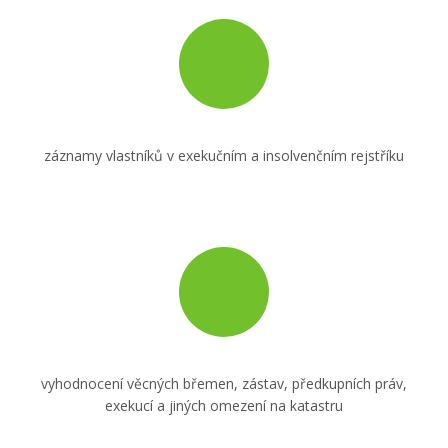
list vlastnictví a základní údaje z katastru nemovitostí
záznamy vlastníků v exekučním a insolvenčním rejstříku
vyhodnocení věcných břemen, zástav, předkupních práv,