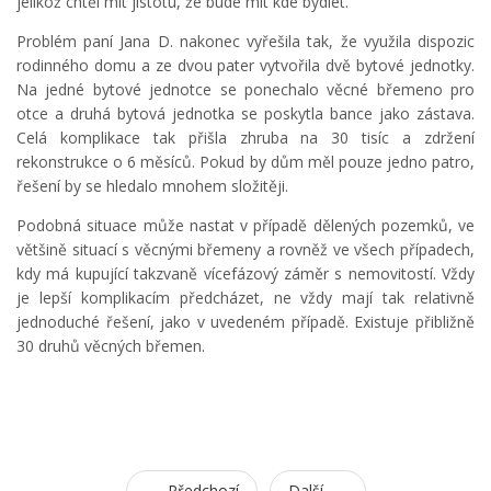
jelikož chtěl mít jistotu, že bude mít kde bydlet.
Problém paní Jana D. nakonec vyřešila tak, že využila dispozic
rodinného domu a ze dvou pater vytvořila dvě bytové jednotky.
Na jedné bytové jednotce se ponechalo věcné břemeno pro
otce a druhá bytová jednotka se poskytla bance jako zástava.
Celá komplikace tak přišla zhruba na 30 tisíc a zdržení
rekonstrukce o 6 měsíců. Pokud by dům měl pouze jedno patro,
řešení by se hledalo mnohem složitěji.
Podobná situace může nastat v případě dělených pozemků, ve
většině situací s věcnými břemeny a rovněž ve všech případech,
kdy má kupující takzvaně vícefázový záměr s nemovitostí. Vždy
je lepší komplikacím předcházet, ne vždy mají tak relativně
jednoduché řešení, jako v uvedeném případě. Existuje přibližně
30 druhů věcných břemen.
Předchozí
Další