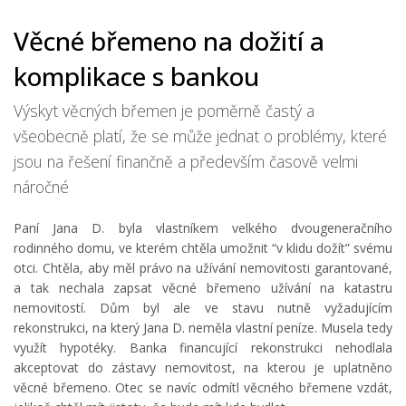
Věcné břemeno na dožití a
komplikace s bankou
Výskyt věcných břemen je poměrně častý a
všeobecně platí, že se může jednat o problémy, které
jsou na řešení finančně a především časově velmi
náročné
Paní Jana D. byla vlastníkem velkého dvougeneračního
rodinného domu, ve kterém chtěla umožnit “v klidu dožít” svému
otci. Chtěla, aby měl právo na užívání nemovitosti garantované,
a tak nechala zapsat věcné břemeno užívání na katastru
nemovitostí. Dům byl ale ve stavu nutně vyžadujícím
rekonstrukci, na který Jana D. neměla vlastní peníze. Musela tedy
využít hypotéky. Banka financující rekonstrukci nehodlala
akceptovat do zástavy nemovitost, na kterou je uplatněno
věcné břemeno. Otec se navíc odmítl věcného břemene vzdát,