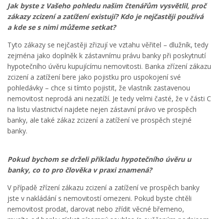
Jak byste z Vašeho pohledu našim čtenářům vysvětlil, proč
zákazy zcizení a zatížení existují? Kdo je nejčastěji používá
a kde se s nimi můžeme setkat?
Tyto zákazy se nejčastěji zřizují ve vztahu věřitel – dlužník, tedy
zejména jako doplněk k zástavnímu právu banky při poskytnutí
hypotečního úvěru kupujícímu nemovitosti. Banka zřízení zákazu
zcizení a zatížení bere jako pojistku pro uspokojení své
pohledávky – chce si tímto pojistit, že vlastník zastavenou
nemovitost neprodá ani nezatíží. Je tedy velmi časté, že v části C
na listu vlastnictví najdete nejen zástavní právo ve prospěch
banky, ale také zákaz zcizení a zatížení ve prospěch stejné
banky.
Pokud bychom se drželi příkladu hypotečního úvěru u
banky, co to pro člověka v praxi znamená?
V případě zřízení zákazu zcizení a zatížení ve prospěch banky
jste v nakládání s nemovitostí omezeni. Pokud byste chtěli
nemovitost prodat, darovat nebo zřídit věcné břemeno,