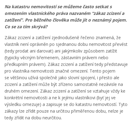
Na katastru nemovitostí se můžeme často setkat s
omezením vlastnického práva nazvaném “zákaz zcizení a
zatížení”. Pro běžného člověka může jít o neznámý pojem.
Co se za tím skrývá?
Zákaz zcizení a zatížení zjednodušeně řečeno znamená, že
vlastník není oprávněn po sjednanou dobu nemovitost převést
(tedy prodat ani darovat) ani jakýmkoliv způsobem zatížit
(typicky věcným břemenem, zástavním právem nebo
předkupním právem). Zákaz zcizení a zatížení tedy představuje
pro vlastníka nemovitosti značné omezení. Tento pojem
se většinou užívá společně jako slovní spojení, i přesto ale
zcizení a zatížení může být zřízeno samostatně nezávisle na
druhém omezení. Zákaz zcizení a zatížení se vztahuje vždy ke
konkrétní nemovitosti a ne k jejímu vlastníkovi (byť jej ve
výsledku omezuje) a zapisuje se do katastru nemovitostí. Tyto
zákazy lze zřídit pouze na určitou přiměřenou dobu, nelze je
tedy zřídit na dobu neurčitou.