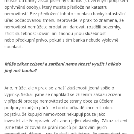
musíte od banky získat písemný souhlas (s ověřeným podpisem
oprávněné osoby), který musíte předložit na katastru
nemovitostí. Bez předložení tohoto souhlasu banky katastrální
úřad požadovanou změnu neprovede. V praxi to znamená, že
nemovitost nemůžete prodat ani darovat, rozdělit pozemky,
zřídit služebnost užívání ani žádnou jinou služebnost
nebo předkupní právo, pokud s tím banka nebude výslovně
souhlasit.
Může zákaz zcizení a zatížení nemovitosti využít i někdo
jiný než banka?
Ano, může, ale v praxi se z naší zkušenosti jedná spíše o
výjimky. Setkali jsme se například se zřízením zákazu zcizení
v případě prodeje nemovitostí ze strany obce za účelem
podpory mladých párů – v tomto případě chce mít obec
pojistku, že kupující nemovitost nekupují pouze jako
investici, ale že opravdu zůstanou jejími vlastníky. Zákaz zcizení
jsme také zřizovali na přání rodičů při darování jejich
nemovitosti dětem – rodiče chtěli mít jistotu, že nemovitost po