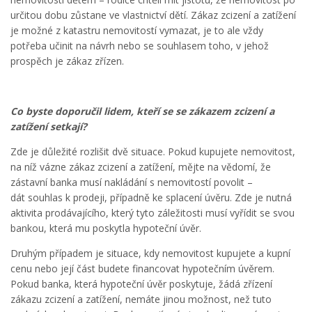
určitou dobu zůstane ve vlastnictví dětí. Zákaz zcizení a zatížení
je možné z katastru nemovitostí vymazat, je to ale vždy
potřeba učinit na návrh nebo se souhlasem toho, v jehož
prospěch je zákaz zřízen.
Co byste doporučil lidem, kteří se se zákazem zcizení a
zatížení setkají?
Zde je důležité rozlišit dvě situace. Pokud kupujete nemovitost,
na níž vázne zákaz zcizení a zatížení, mějte na vědomí, že
zástavní banka musí nakládání s nemovitostí povolit –
dát souhlas k prodeji, případně ke splacení úvěru. Zde je nutná
aktivita prodávajícího, který tyto záležitosti musí vyřídit se svou
bankou, která mu poskytla hypoteční úvěr.
Druhým případem je situace, kdy nemovitost kupujete a kupní
cenu nebo její část budete financovat hypotečním úvěrem.
Pokud banka, která hypoteční úvěr poskytuje, žádá zřízení
zákazu zcizení a zatížení, nemáte jinou možnost, než tuto