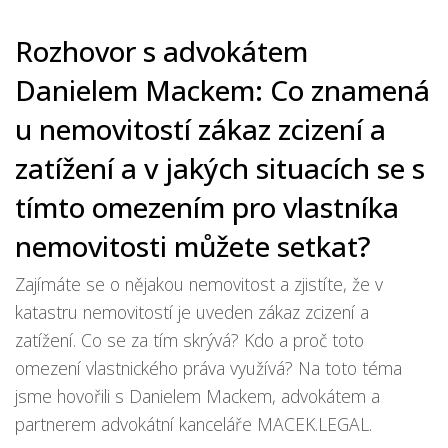
Rozhovor s advokátem
Danielem Mackem: Co znamená
u nemovitostí zákaz zcizení a
zatížení a v jakých situacích se s
tímto omezením pro vlastníka
nemovitosti můžete setkat?
Zajímáte se o nějakou nemovitost a zjistíte, že v
katastru nemovitostí je uveden zákaz zcizení a
zatížení. Co se za tím skrývá? Kdo a proč toto
omezení vlastnického práva využívá? Na toto téma
jsme hovořili s Danielem Mackem, advokátem a
partnerem advokátní kanceláře MACEK.LEGAL.