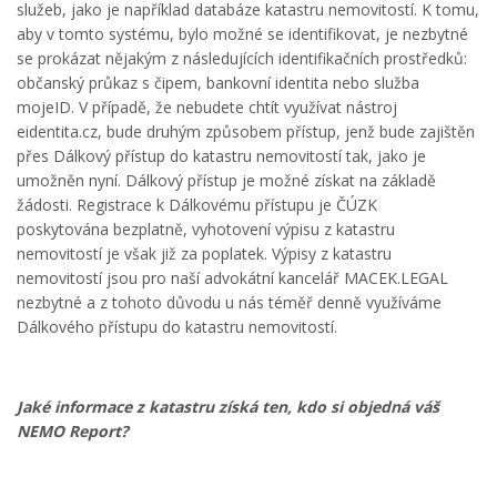
služeb, jako je například databáze katastru nemovitostí. K tomu,
aby v tomto systému, bylo možné se identifikovat, je nezbytné
se prokázat nějakým z následujících identifikačních prostředků:
občanský průkaz s čipem, bankovní identita nebo služba
mojeID. V případě, že nebudete chtít využívat nástroj
eidentita.cz, bude druhým způsobem přístup, jenž bude zajištěn
přes Dálkový přístup do katastru nemovitostí tak, jako je
umožněn nyní. Dálkový přístup je možné získat na základě
žádosti. Registrace k Dálkovému přístupu je ČÚZK
poskytována bezplatně, vyhotovení výpisu z katastru
nemovitostí je však již za poplatek. Výpisy z katastru
nemovitostí jsou pro naší advokátní kancelář MACEK.LEGAL
nezbytné a z tohoto důvodu u nás téměř denně využíváme
Dálkového přístupu do katastru nemovitostí.
Jaké informace z katastru získá ten, kdo si objedná váš
NEMO Report?