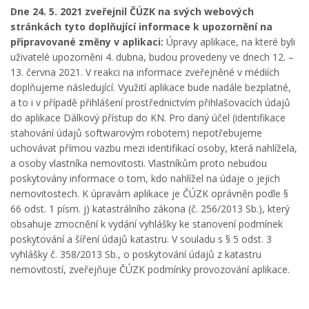
Dne 24. 5. 2021 zveřejnil ČÚZK na svých webových
stránkách tyto doplňující informace k upozornění na
připravované změny v aplikaci:
Úpravy aplikace, na které byli
uživatelé upozorněni 4. dubna, budou provedeny ve dnech 12. –
13. června 2021. V reakci na informace zveřejněné v médiích
doplňujeme následující. Využití aplikace bude nadále bezplatné,
a to i v případě přihlášení prostřednictvím přihlašovacích údajů
do aplikace Dálkový přístup do KN. Pro daný účel (identifikace
stahování údajů softwarovým robotem) nepotřebujeme
uchovávat přímou vazbu mezi identifikací osoby, která nahlížela,
a osoby vlastníka nemovitosti. Vlastníkům proto nebudou
poskytovány informace o tom, kdo nahlížel na údaje o jejich
nemovitostech. K úpravám aplikace je ČÚZK oprávněn podle §
66 odst. 1 písm. j) katastrálního zákona (č. 256/2013 Sb.), který
obsahuje zmocnění k vydání vyhlášky ke stanovení podmínek
poskytování a šíření údajů katastru. V souladu s § 5 odst. 3
vyhlášky č. 358/2013 Sb., o poskytování údajů z katastru
nemovitostí, zveřejňuje ČÚZK podmínky provozování aplikace.