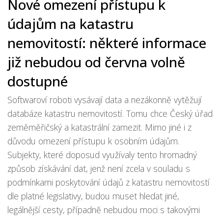
Nové omezení přístupu k
údajům na katastru
nemovitostí: některé informace
již nebudou od června volně
dostupné
Softwaroví roboti vysávají data a nezákonně vytěžují
databáze katastru nemovitostí. Tomu chce Český úřad
zeměměřičský a katastrální zamezit. Mimo jiné i z
důvodu omezení přístupu k osobním údajům.
Subjekty, které doposud využívaly tento hromadný
způsob získávání dat, jenž není zcela v souladu s
podmínkami poskytování údajů z katastru nemovitostí
dle platné legislativy, budou muset hledat jiné,
legálnější cesty, případně nebudou moci s takovými