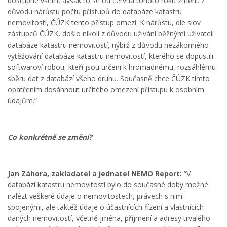
dostupné všem, avšak to se od června tohoto roku změní. Z
důvodu nárůstu počtu přístupů do databáze katastru
nemovitostí, ČÚZK tento přístup omezí. K nárůstu, dle slov
zástupců ČÚZK, došlo nikoli z důvodu užívání běžnými uživateli
databáze katastru nemovitostí, nýbrž z důvodu nezákonného
vytěžování databáze katastru nemovitostí, kterého se dopustili
softwaroví roboti, kteří jsou určeni k hromadnému, rozsáhlému
sběru dat z databází všeho druhu. Současně chce ČÚZK tímto
opatřením dosáhnout určitého omezení přístupu k osobním
údajům.”
Co konkrétně se změní?
Jan Záhora, zakladatel a jednatel NEMO Report:
“V
databázi katastru nemovitostí bylo do současné doby možné
nalézt veškeré údaje o nemovitostech, právech s nimi
spojenými, ale taktéž údaje o účastnících řízení a vlastnících
daných nemovitostí, včetně jména, příjmení a adresy trvalého