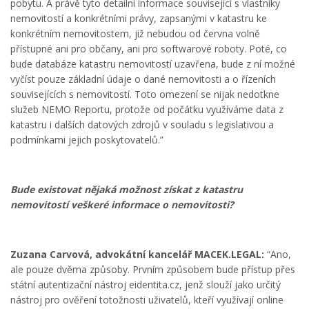
pobytu. A právě tyto detailní informace související s vlastníky
nemovitostí a konkrétními právy, zapsanými v katastru ke
konkrétním nemovitostem, již nebudou od června volně
přístupné ani pro občany, ani pro softwarové roboty. Poté, co
bude databáze katastru nemovitostí uzavřena, bude z ní možné
vyčíst pouze základní údaje o dané nemovitosti a o řízeních
souvisejících s nemovitostí. Toto omezení se nijak nedotkne
služeb NEMO Reportu, protože od počátku využíváme data z
katastru i dalších datových zdrojů v souladu s legislativou a
podmínkami jejich poskytovatelů.”
Bude existovat nějaká možnost získat z katastru
nemovitostí veškeré informace o nemovitosti?
Zuzana Carvová, advokátní kancelář MACEK.LEGAL:
“Ano,
ale pouze dvěma způsoby. Prvním způsobem bude přístup přes
státní autentizační nástroj eidentita.cz, jenž slouží jako určitý
nástroj pro ověření totožnosti uživatelů, kteří využívají online