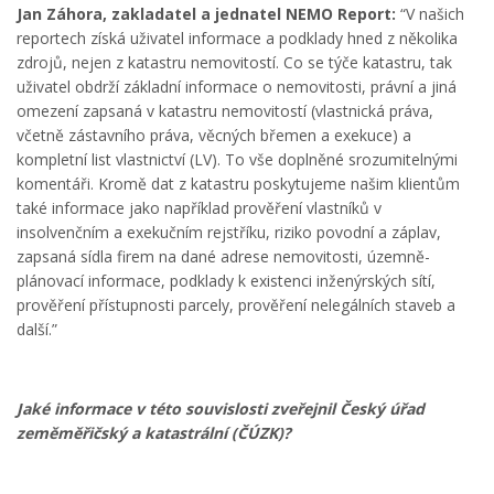
Jan Záhora, zakladatel a jednatel NEMO Report:
“V našich
reportech získá uživatel informace a podklady hned z několika
zdrojů, nejen z katastru nemovitostí. Co se týče katastru, tak
uživatel obdrží základní informace o nemovitosti, právní a jiná
omezení zapsaná v katastru nemovitostí (vlastnická práva,
včetně zástavního práva, věcných břemen a exekuce) a
kompletní list vlastnictví (LV). To vše doplněné srozumitelnými
komentáři. Kromě dat z katastru poskytujeme našim klientům
také informace jako například prověření vlastníků v
insolvenčním a exekučním rejstříku, riziko povodní a záplav,
zapsaná sídla firem na dané adrese nemovitosti, územně-
plánovací informace, podklady k existenci inženýrských sítí,
prověření přístupnosti parcely, prověření nelegálních staveb a
další.”
Jaké informace v této souvislosti zveřejnil Český úřad
zeměměřičský a katastrální (ČÚZK)?